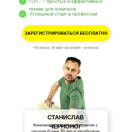
ТОП - 7 простых и эффективных
техник для новичков
Успешный старт в профессии
ЗАРЕГИСТРИРОВАТЬСЯ БЕСПЛАТНО
*Осталось 18 мест на онлайн - интенсив
СТАНИСЛАВ
Кинезиолог и телесный практик с
ЧЕРНОНОГ
опытом более 20 лет и заработком