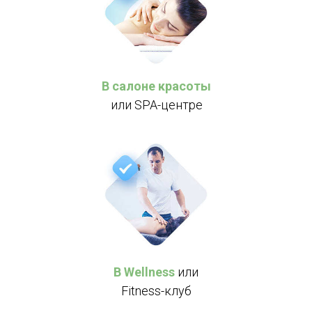
ИНН 402506697849
ОГРНИП 320402700030098
КОНТАКТЫ
119361, г. Москва
В салоне красоты
Мичуринский проспект, 80
или SPA-центре
info@massage-somatics.ru
Политика конфиденциальности
Договор оферты
В Wellness
или
Fitness-клуб