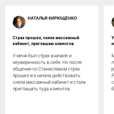
НАТАЛЬЯ КИРЮЩЕНКО
Страх прошел, сняла массажный
У
кабинет, приглашаю клиентов
и
У ме ня был страх вначале и
М
неуверенность в себе. Но после
п
общения со Станиславом страх
p
прошел и я начала действовать:
Р
сняла массажный кабинет и стала
с
приглашать туда клиентов.
б